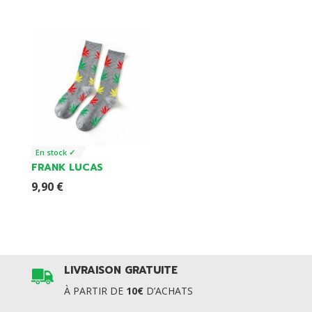
price
price
was:
is:
9,90 €.
8,79 €.
En stock ✓
FRANK LUCAS
9,90
€
LIVRAISON GRATUITE
À PARTIR DE
10€
D’ACHATS