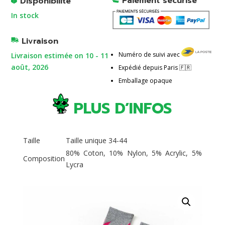
Paiement sécurisé
Disponibilité
r
In stock
n
a
Livraison
t
Numéro de suivi avec
Livraison estimée on 10 - 11
i
août, 2026
Expédié depuis Paris 🇫🇷
v
e
Emballage opaque
:
PLUS D’INFOS
Taille
Taille unique 34-44
80% Coton, 10% Nylon, 5% Acrylic, 5%
Composition
Lycra