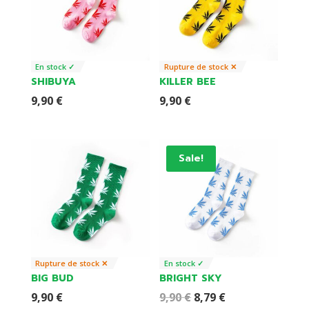
En stock ✓
Rupture de stock ✕
SHIBUYA
KILLER BEE
9,90
€
9,90
€
Sale!
Rupture de stock ✕
En stock ✓
BIG BUD
BRIGHT SKY
Original
Current
9,90
€
9,90
€
8,79
€