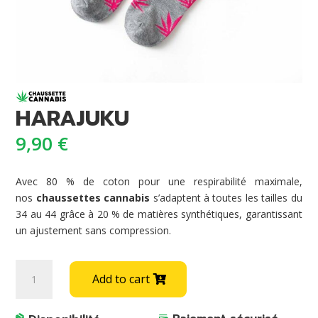
HARAJUKU
9,90
€
Avec 80 % de coton pour une respirabilité maximale,
nos
chaussettes cannabis
s’adaptent à toutes les tailles du
34 au 44 grâce à 20 % de matières synthétiques, garantissant
un ajustement sans compression.
HARAJUKU
A
Add to cart
quantity
l
t
e