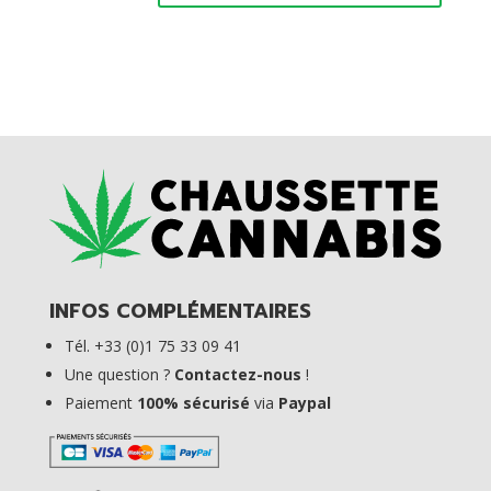
A
l
t
e
r
n
a
t
i
v
e
:
INFOS COMPLÉMENTAIRES
Tél. +33 (0)1 75 33 09 41
Une question ?
Contactez-nous
!
Paiement
100% sécurisé
via
Paypal