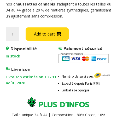
nos
chaussettes cannabis
s’adaptent à toutes les tailles du
34 au 44 grâce à 20 % de matières synthétiques, garantissant
un ajustement sans compression.
FRANK
A
Add to cart
LUCAS
l
quantity
t
Paiement sécurisé
e
Disponibilité
r
In stock
n
a
Livraison
t
Numéro de suivi avec
Livraison estimée on 10 - 11
i
août, 2026
Expédié depuis Paris 🇫🇷
v
e
Emballage opaque
:
PLUS D’INFOS
Taille unique 34 à 44 | Composition : 80% Coton, 10%