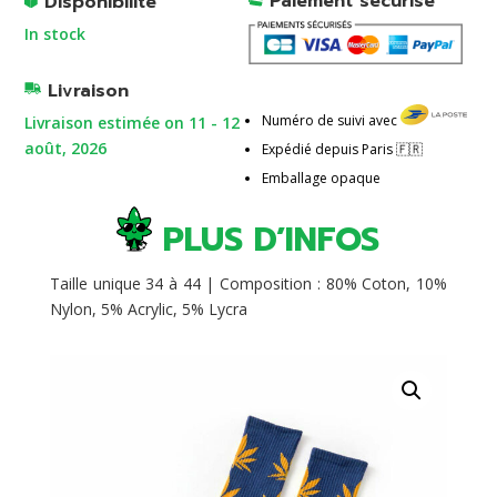
Paiement sécurisé
Disponibilité
r
In stock
n
a
Livraison
t
Numéro de suivi avec
Livraison estimée on 11 - 12
i
août, 2026
Expédié depuis Paris 🇫🇷
v
e
Emballage opaque
:
PLUS D’INFOS
Taille unique 34 à 44 | Composition : 80% Coton, 10%
Nylon, 5% Acrylic, 5% Lycra