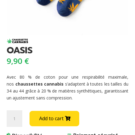
OASIS
9,90
€
Avec 80 % de coton pour une respirabilité maximale,
nos
chaussettes cannabis
s’adaptent à toutes les tailles du
34 au 44 grâce à 20 % de matières synthétiques, garantissant
un ajustement sans compression.
OASIS
A
Add to cart
quantity
l
t
e