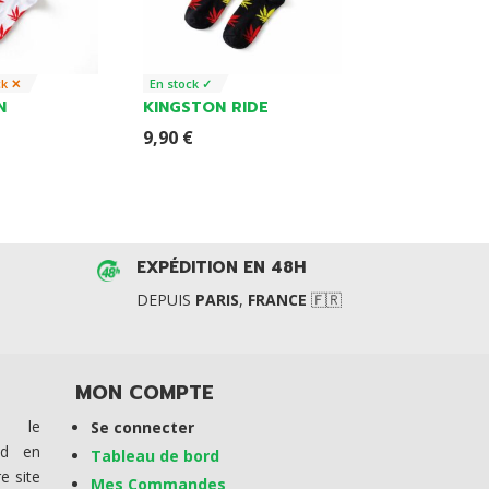
ck ✕
En stock ✓
N
KINGSTON RIDE
9,90
€
EXPÉDITION EN 48H
DEPUIS
PARIS
,
FRANCE
🇫🇷
MON COMPTE
t le
Se connecter
ed en
Tableau de bord
e site
Mes Commandes