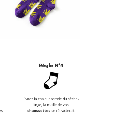
Règle N°4
Évitez la chaleur torride du sèche-
linge, la maille de vos
n
chaussettes
se rétracterait.
es