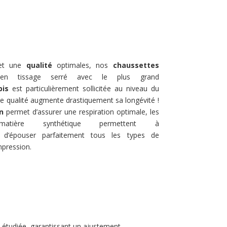
 et une
qualité
optimales, nos
chaussettes
en tissage serré avec le plus grand
bis
est particulièrement sollicitée au niveau du
 de qualité augmente drastiquement sa longévité !
n
permet d’assurer une respiration optimale, les
ière synthétique permettent à
d’épouser parfaitement tous les types de
mpression.
té étudiée, garantissant un ajustement