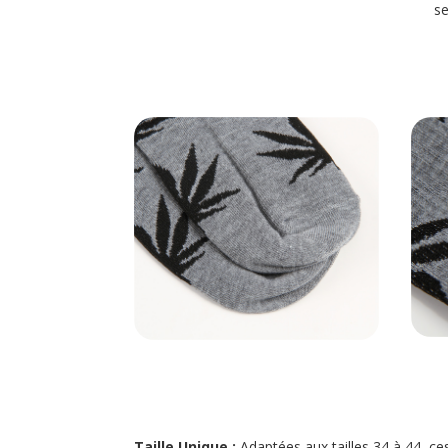
se
Taille Unique :
Adaptées aux tailles 34 à 44, ces