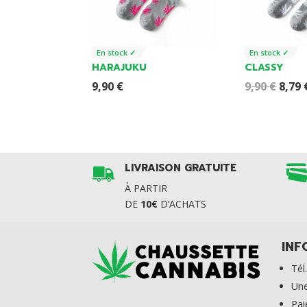
En stock ✓
En stock ✓
HARAJUKU
CLASSY
Origi
9,90
€
9,90
€
8,79
price
was:
9,90 
LIVRAISON GRATUITE
À PARTIR
DE
10€
D’ACHATS
INF
Tél
Une
Pa