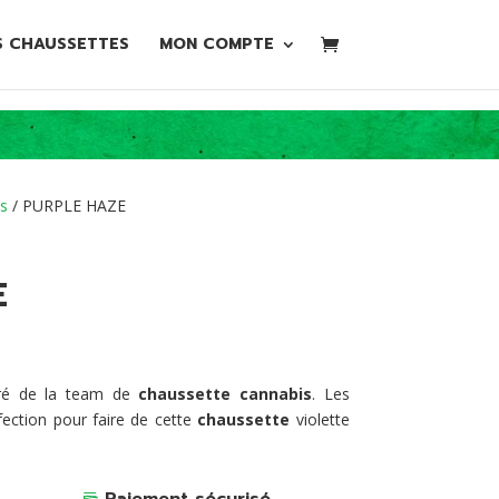
S CHAUSSETTES
MON COMPTE
s
/ PURPLE HAZE
E
éré de la team de
chaussette
cannabis
. Les
fection pour faire de cette
chaussette
violette