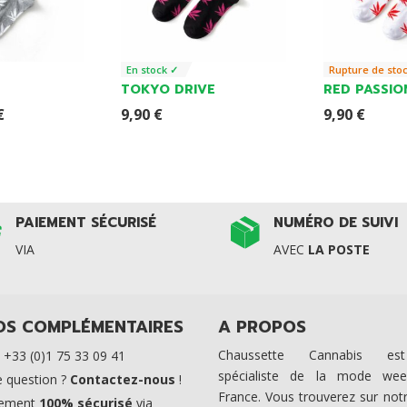
En stock ✓
Rupture de sto
TOKYO DRIVE
RED PASSIO
nal
Current
€
9,90
€
9,90
€
price
is:
€.
8,79 €.
PAIEMENT SÉCURISÉ
NUMÉRO DE SUIVI
VIA
AVEC
LA POSTE
OS COMPLÉMENTAIRES
A PROPOS
Chaussette Cannabis es
. +33 (0)1 75 33 09 41
spécialiste de la mode we
 question ?
Contactez-nous
!
France. Vous trouverez sur notr
iement
100% sécurisé
via