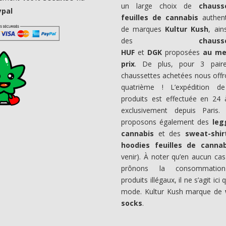
un large choix de
chauss
ypal
feuilles de cannabis
authent
de marques
Kultur Kush
, ain
des
chauss
HUF
et
DGK
proposées
au mei
prix
. De plus, pour 3 pair
chaussettes achetées nous offr
quatrième ! L’expédition d
produits est effectuée en 24
exclusivement depuis Paris.
proposons également des
leg
cannabis
et des
sweat-shir
hoodies feuilles de canna
venir). À noter qu’en aucun ca
prônons la consommatio
produits illégaux, il ne s’agit ici
mode. Kultur Kush marque de
socks
.