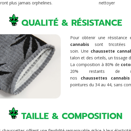
ront plus jamais orphelines.
nettoyer
QUALITÉ & RÉSISTANCE
Pour obtenir une résistance
cannabis
sont tricotées 
soin. Une
chaussette canna
talon et des orteils, un tissage
La composition à 80% de
coto
20% restants de mat
nos
chaussettes cannabis
pointures du 34 au 44, sans co
TAILLE & COMPOSITION
 chaussettes offrent une flexibilité remarquable grâce à leur élastici