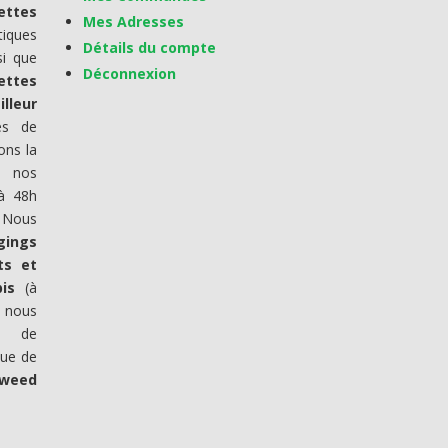
ettes
Mes Adresses
iques
Détails du compte
si que
Déconnexion
ettes
lleur
es de
ons la
e nos
 à 48h
 Nous
gings
ts et
bis
(à
s nous
n de
 que de
weed