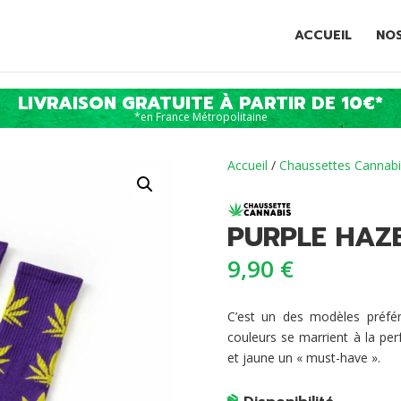
ACCUEIL
NO
LIVRAISON GRATUITE À PARTIR DE 10€*
*en France Métropolitaine
Accueil
/
Chaussettes Cannabi
PURPLE HAZ
9,90
€
C’est un des modèles préf
couleurs se marrient à la per
et jaune un « must-have ».