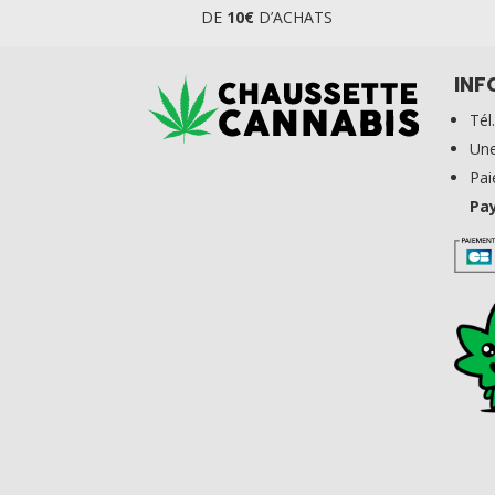
DE
10€
D’ACHATS
INF
Tél
Une
Pa
Pa