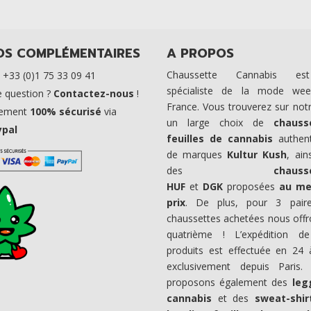
OS COMPLÉMENTAIRES
A PROPOS
Chaussette Cannabis es
. +33 (0)1 75 33 09 41
spécialiste de la mode we
 question ?
Contactez-nous
!
France. Vous trouverez sur notr
iement
100% sécurisé
via
un large choix de
chauss
ypal
feuilles de cannabis
authent
de marques
Kultur Kush
, ain
des
chauss
HUF
et
DGK
proposées
au mei
prix
. De plus, pour 3 pair
chaussettes achetées nous offr
quatrième ! L’expédition d
produits est effectuée en 24
exclusivement depuis Paris.
proposons également des
leg
cannabis
et des
sweat-shir