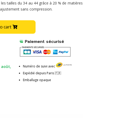
 les tailles du 34 au 44 grâce à 20 % de matières
n ajustement sans compression.
A
o cart
l
t
Paiement sécurisé
e
r
n
a
t
Numéro de suivi avec
 août,
i
Expédié depuis Paris 🇫🇷
v
Emballage opaque
e
: