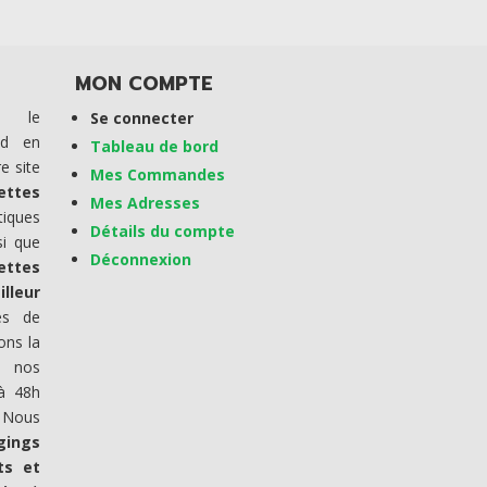
MON COMPTE
t le
Se connecter
ed en
Tableau de bord
e site
Mes Commandes
ettes
Mes Adresses
iques
Détails du compte
si que
Déconnexion
ettes
lleur
es de
ons la
e nos
 à 48h
 Nous
gings
ts et