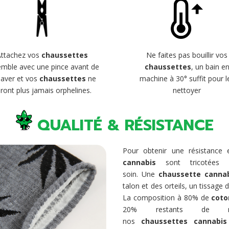
Attachez vos
chaussettes
Ne faites pas bouillir vos
mble avec une pince avant de
chaussettes
, un bain e
 laver et vos
chaussettes
ne
machine à 30° suffit pour l
ront plus jamais orphelines.
nettoyer
QUALITÉ & RÉSISTANCE
Pour obtenir une résistance
cannabis
sont tricotées 
soin. Une
chaussette canna
talon et des orteils, un tissage
La composition à 80% de
coto
20% restants de mat
nos
chaussettes cannabis