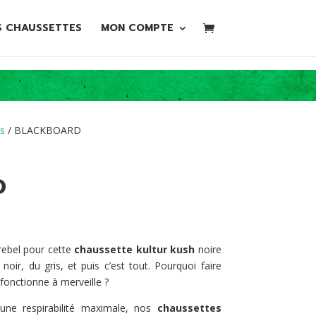
S CHAUSSETTES
MON COMPTE
s
/ BLACKBOARD
D
rebel pour cette
chaussette
kultur kush
noire
noir, du gris, et puis c’est tout. Pourquoi faire
fonctionne à merveille ?
ne respirabilité maximale, nos
chaussettes