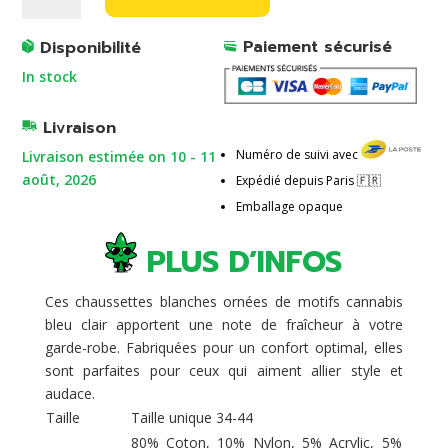
quantity
t
Paiement sécurisé
e
Disponibilité
r
In stock
n
a
Livraison
t
Numéro de suivi avec
Livraison estimée on 10 - 11
i
août, 2026
Expédié depuis Paris 🇫🇷
v
e
Emballage opaque
:
PLUS D’INFOS
Ces chaussettes blanches ornées de motifs cannabis
bleu clair apportent une note de fraîcheur à votre
garde-robe. Fabriquées pour un confort optimal, elles
sont parfaites pour ceux qui aiment allier style et
audace.
Taille
Taille unique 34-44
80% Coton, 10% Nylon, 5% Acrylic, 5%