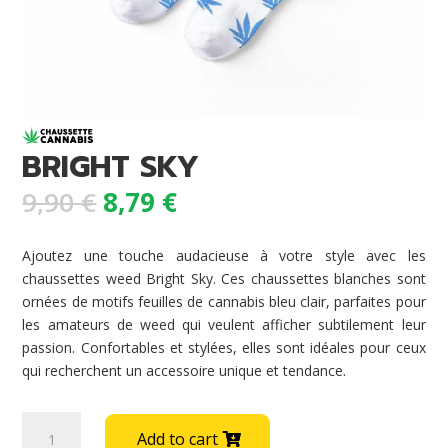
BRIGHT SKY
Original
Current
9,90
€
8,79
€
price
price
was:
is:
Ajoutez une touche audacieuse à votre style avec les
9,90 €.
8,79 €.
chaussettes weed Bright Sky. Ces chaussettes blanches sont
ornées de motifs feuilles de cannabis bleu clair, parfaites pour
les amateurs de weed qui veulent afficher subtilement leur
passion. Confortables et stylées, elles sont idéales pour ceux
qui recherchent un accessoire unique et tendance.
BRIGHT
A
Add to cart
SKY
l